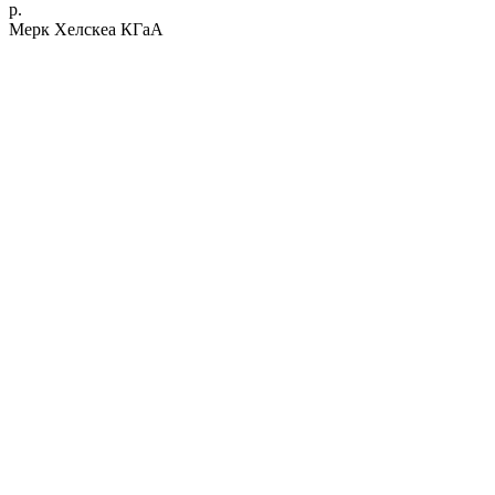
р.
Мерк Хелскеа КГаА