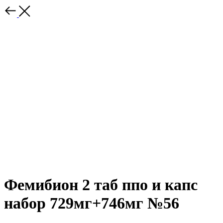
Фемибион 2 таб ппо и капс
набор 729мг+746мг №56