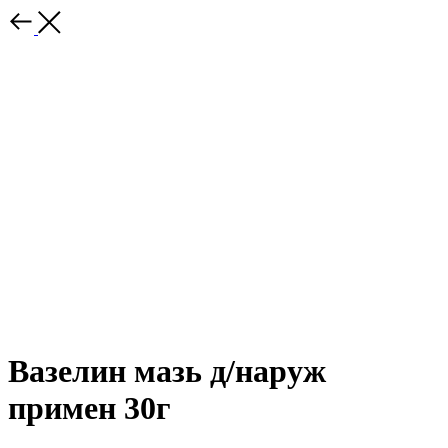
Вазелин мазь д/наруж
примен 30г