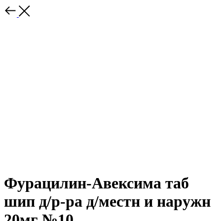
Фурацилин-Авексима таб
шип д/р-ра д/местн и наружн
20мг №10