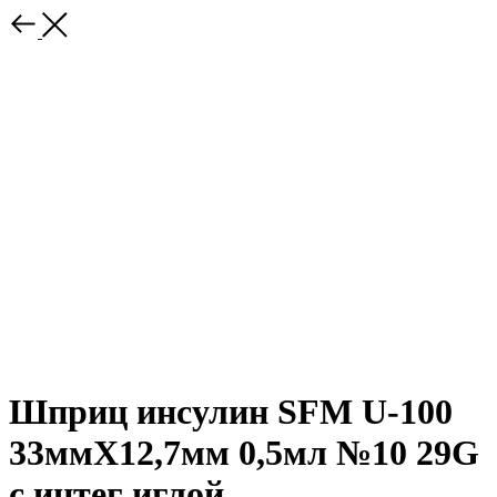
Шприц инсулин SFM U-100
33ммX12,7мм 0,5мл №10 29G
с интег иглой