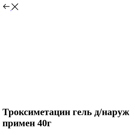
Троксиметацин гель д/наруж
примен 40г