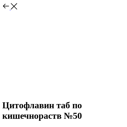
Цитофлавин таб по
кишечнораств №50