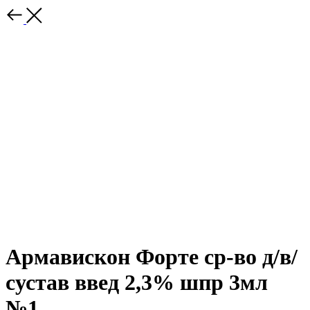
Армавискон Форте ср-во д/в/
сустав введ 2,3% шпр 3мл
№1