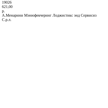
19026
621,00
р.
А.Менарини Мэнюфекчеринг Лоджистикс энд Сервисиз
С.р.л.