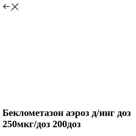
Беклометазон аэроз д/инг доз
250мкг/доз 200доз