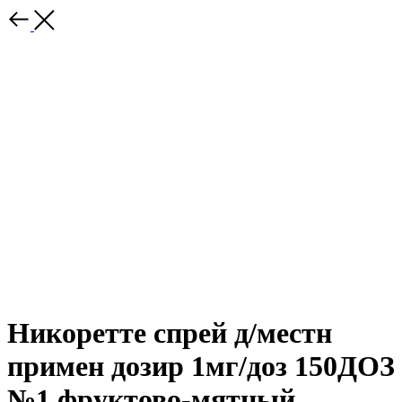
Никоретте спрей д/местн
примен дозир 1мг/доз 150ДОЗ
№1 фруктово-мятный