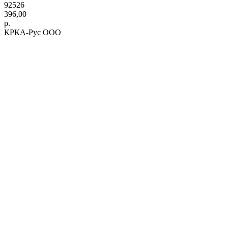
92526
396,00
р.
КРКА-Рус ООО