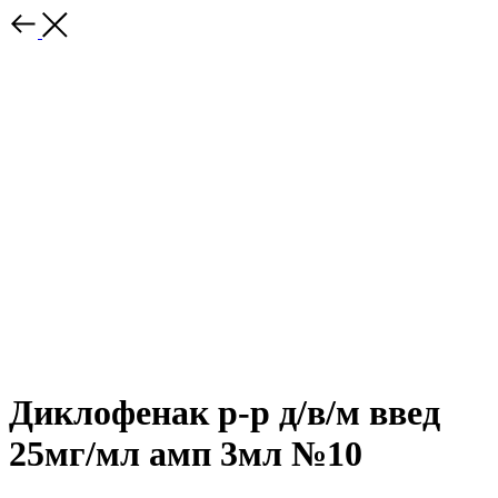
Диклофенак р-р д/в/м введ
25мг/мл амп 3мл №10