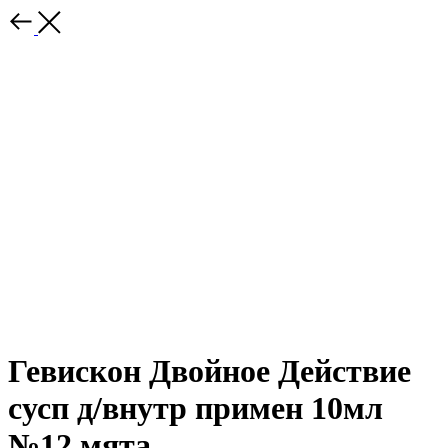
Гевискон Двойное Действие
сусп д/внутр примен 10мл
№12 мята