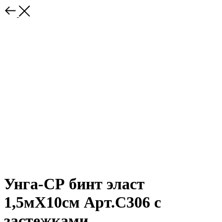
Унга-СР бинт эласт
1,5мX10см Арт.С306 с
застежками