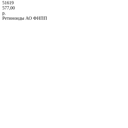
51619
577,00
р.
Ретиноиды АО ФНПП