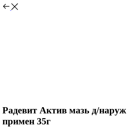
Радевит Актив мазь д/наруж
примен 35г