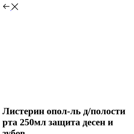
Листерин опол-ль д/полости
рта 250мл защита десен и
зубов