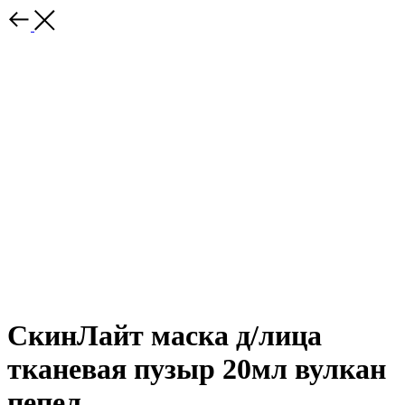
СкинЛайт маска д/лица
тканевая пузыр 20мл вулкан
пепел